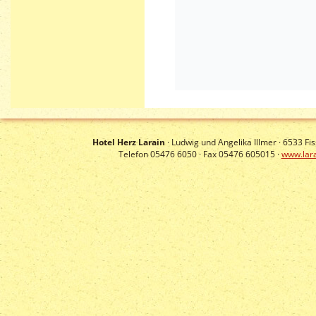
Hotel Herz Larain
· Ludwig und Angelika Illmer ·
6533
Fis
Telefon 05476 6050 · Fax 05476 605015 ·
www.lara